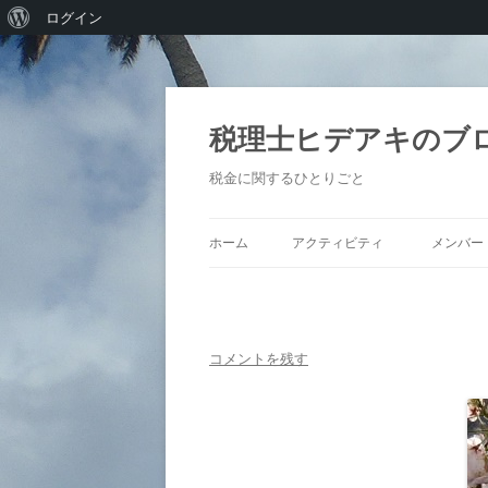
WordPress
ログイン
に
つ
い
税理士ヒデアキのブ
て
税金に関するひとりごと
ホーム
アクティビティ
メンバー
コメントを残す