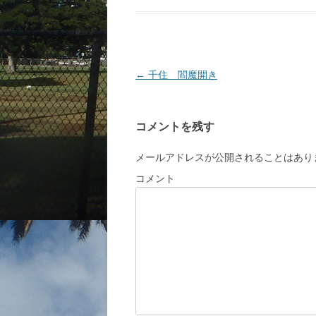
投
←
千住 閻魔開き
稿
ナ
コメントを残す
ビ
ゲ
メールアドレスが公開されることはあり
ー
コメント
シ
ョ
ン