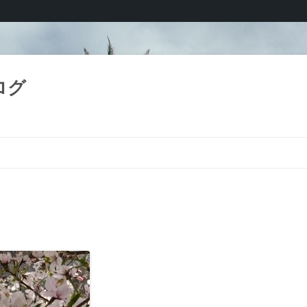
ログ
コ
ン
テ
ン
ツ
へ
ス
キ
ッ
プ