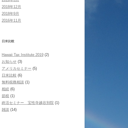
2018年12月
2018年9月
2016年11月
日米比較
Hawaii Tax Institute 2019
(2)
お知らせ
(3)
アメリカセミナー
(5)
日米比較
(6)
無料税務相談
(1)
相続
(6)
節税
(1)
終活セミナー 宝性寺越谷別院
(1)
雑談
(14)