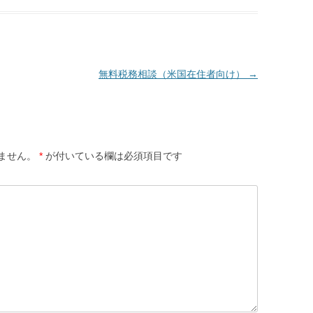
無料税務相談（米国在住者向け）
→
ません。
*
が付いている欄は必須項目です