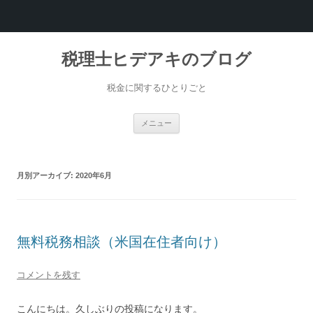
税理士ヒデアキのブログ
税金に関するひとりごと
コ
メニュー
ン
テ
ン
ツ
へ
月別アーカイブ:
2020年6月
ス
キ
ッ
プ
無料税務相談（米国在住者向け）
コメントを残す
こんにちは。久しぶりの投稿になります。