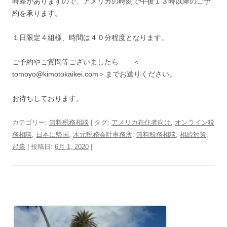
時差がありますので、アメリカの時刻で午後１３時以降のご予
約を承ります。
１日限定４組様、時間は４０分程度となります。
ご予約やご質問等ございましたら ＜
tomoyo@kimotokaikei.com＞までお送りください。
お待ちしております。
カテゴリー:
無料税務相談
| タグ:
アメリカ在住者向け
,
オンライン税
務相談
,
日本に帰国
,
木元税務会計事務所
,
無料税務相談
,
相続対策
,
起業
| 投稿日:
6月 1, 2020
|