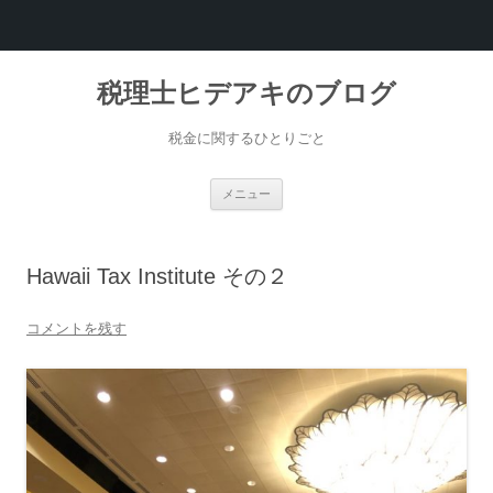
税理士ヒデアキのブログ
税金に関するひとりごと
コ
メニュー
ン
テ
ン
ツ
へ
Hawaii Tax Institute その２
ス
キ
ッ
プ
コメントを残す