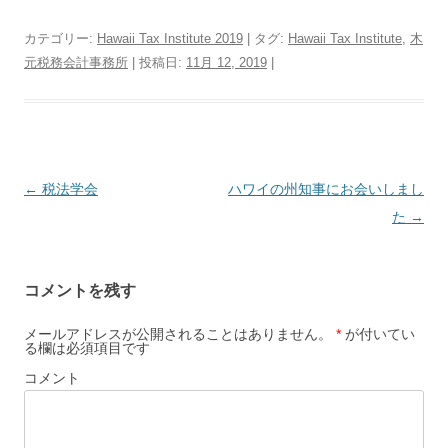
カテゴリー:
Hawaii Tax Institute 2019
| タグ:
Hawaii Tax Institute
,
木
元税務会計事務所
| 投稿日:
11月 12, 2019
|
投
←
税法学会
ハワイの州知事にお会いしまし
稿
た
→
ナ
ビ
コメントを残す
ゲ
ー
メールアドレスが公開されることはありません。
*
が付いてい
る欄は必須項目です
シ
コメント
ョ
ン