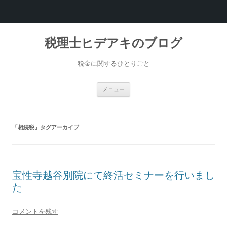
税理士ヒデアキのブログ
税金に関するひとりごと
コ
メニュー
ン
テ
ン
ツ
へ
「
相続税
」タグアーカイブ
ス
キ
ッ
プ
宝性寺越谷別院にて終活セミナーを行いまし
た
コメントを残す