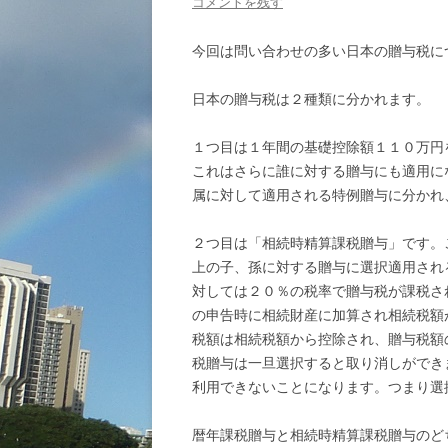
コメントを残す
今回は問い合わせの多い日本の贈与税に
日本の贈与税は２種類に分かれます。
１つ目は１年間の基礎控除額１１０万円
これはさらに誰に対する贈与にも適用に
属に対して適用される特例贈与に分かれ
２つ目は「相続時精算課税贈与」です。
上の子、孫に対する贈与に選択適用され
対しては２０％の税率で贈与税が課税さ
の申告時に相続財産に加算され相続税額
税額は相続税額から控除され、贈与税額
税贈与は一旦選択すると取り消しができ
利用できないことになります。つまり選
暦年課税贈与と相続時精算課税贈与のど