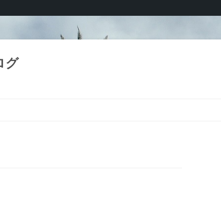
ログ
コ
ン
テ
ン
ツ
へ
ス
キ
ッ
プ