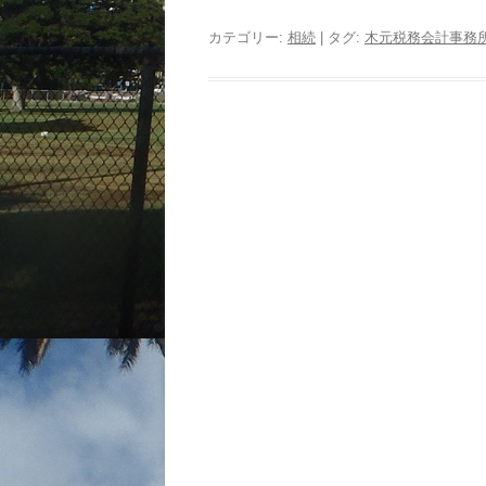
カテゴリー:
相続
| タグ:
木元税務会計事務