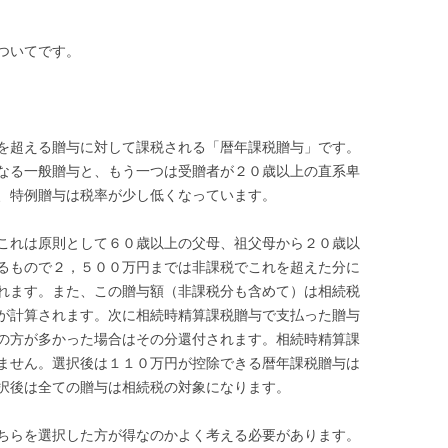
ついてです。
を超える贈与に対して課税される「暦年課税贈与」です。
なる一般贈与と、もう一つは受贈者が２０歳以上の直系卑
、特例贈与は税率が少し低くなっています。
これは原則として６０歳以上の父母、祖父母から２０歳以
るもので２，５００万円までは非課税でこれを超えた分に
れます。また、この贈与額（非課税分も含めて）は相続税
が計算されます。次に相続時精算課税贈与で支払った贈与
の方が多かった場合はその分還付されます。相続時精算課
ません。選択後は１１０万円が控除できる暦年課税贈与は
択後は全ての贈与は相続税の対象になります。
ちらを選択した方が得なのかよく考える必要があります。