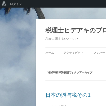
WordPress
ログイン
に
つ
い
税理士ヒデアキのブ
て
税金に関するひとりごと
ホーム
アクティビティ
メンバー
「
相続時精算課税贈与
」タグアーカイブ
日本の贈与税その1