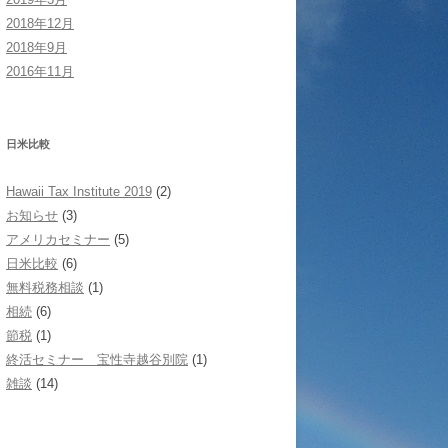
2018年12月
2018年9月
2016年11月
日米比較
Hawaii Tax Institute 2019
(2)
お知らせ
(3)
アメリカセミナー
(5)
日米比較
(6)
無料税務相談
(1)
相続
(6)
節税
(1)
終活セミナー 宝性寺越谷別院
(1)
雑談
(14)