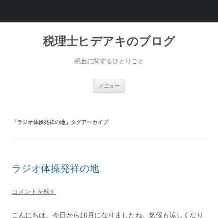
税理士ヒデアキのブログ
税金に関するひとりごと
コ
メニュー
ン
テ
ン
ツ
へ
「
ラジオ体操発祥の地
」タグアーカイブ
ス
キ
ッ
プ
ラジオ体操発祥の地
コメントを残す
こんにちは。今日から10月になりましたね。気候も涼しくなり